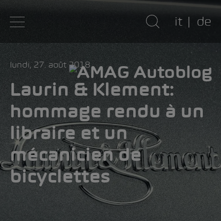
it
de
lundi, 27. août 2018
Laurin & Klement:
hommage rendu à un
libraire et un
mécanicien de
bicyclettes