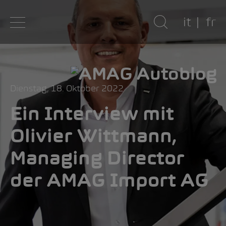
it
fr
Dienstag, 18. Oktober 2022
Ein Interview mit
Olivier Wittmann,
Managing Director
der AMAG Import AG