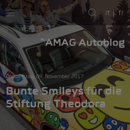
it
fr
Donnerstag, 09. November 2017
Bunte Smileys für die
Stiftung Theodora