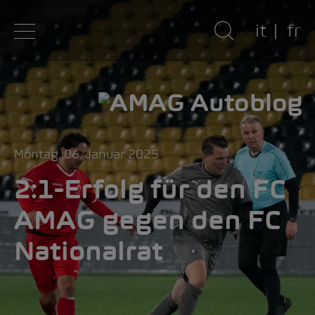
it
fr
Montag, 06. Januar 2025
2:1-Erfolg für den FC
AMAG gegen den FC
Nationalrat