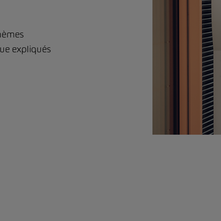
thèmes
que expliqués