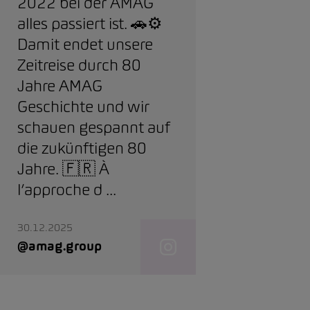
2022 bei der AMAG
alles passiert ist. 🚗⚙️
Damit endet unsere
Zeitreise durch 80
Jahre AMAG
Geschichte und wir
schauen gespannt auf
die zukünftigen 80
Jahre. 🇫🇷 À
l’approche d ...
30.12.2025
@amag.group