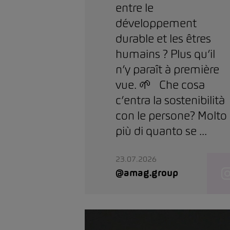
entre le
développement
durable et les êtres
humains ? Plus qu’il
n’y paraît à première
vue. 🌱 Che cosa
c’entra la sostenibilità
con le persone? Molto
più di quanto se ...
23.07.2026
@amag.group