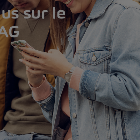
us sur le
MAG