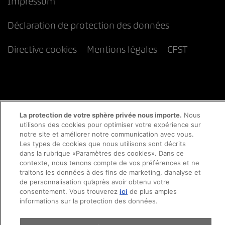
Impressum
Déclaration de protection des données
Directive cookies
Mentions légales
CFST
La protection de votre sphère privée nous importe.
Nous
utilisons des cookies pour optimiser votre expérience sur
notre site et améliorer notre communication avec vous.
Les types de cookies que nous utilisons sont décrits
dans la rubrique «Paramètres des cookies». Dans ce
contexte, nous tenons compte de vos préférences et ne
traitons les données à des fins de marketing, d’analyse et
de personnalisation qu’après avoir obtenu votre
consentement. Vous trouverez
ici
de plus amples
informations sur la protection des données.