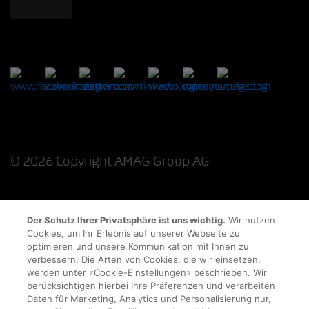
© 2026 Copyright AMAG Group AG
Datenschutzerklärung
Impressum
Der Schutz Ihrer Privatsphäre ist uns wichtig.
Wir nutzen
Cookies, um Ihr Erlebnis auf unserer Webseite zu
optimieren und unsere Kommunikation mit Ihnen zu
Cookie-Richtlinie
Rechtliche Hinweise
EKAS
verbessern. Die Arten von Cookies, die wir einsetzen,
werden unter «Cookie-Einstellungen» beschrieben. Wir
berücksichtigen hierbei Ihre Präferenzen und verarbeiten
Daten für Marketing, Analytics und Personalisierung nur,