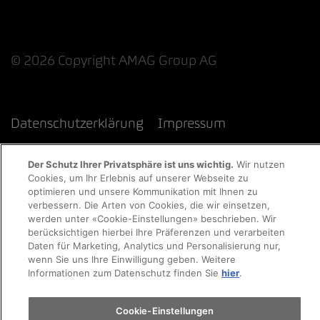
© 2026 Copyright AMAG Group AG
Datenschutzerklärung
Impressum
Cookie-Richtlinie
Rechtliche Hinweise
EKAS
Der Schutz Ihrer Privatsphäre ist uns wichtig.
Wir nutzen
Cookies, um Ihr Erlebnis auf unserer Webseite zu
optimieren und unsere Kommunikation mit Ihnen zu
verbessern. Die Arten von Cookies, die wir einsetzen,
werden unter «Cookie-Einstellungen» beschrieben. Wir
berücksichtigen hierbei Ihre Präferenzen und verarbeiten
Daten für Marketing, Analytics und Personalisierung nur,
wenn Sie uns Ihre Einwilligung geben. Weitere
Informationen zum Datenschutz finden Sie
hier
.
Cookie-Einstellungen