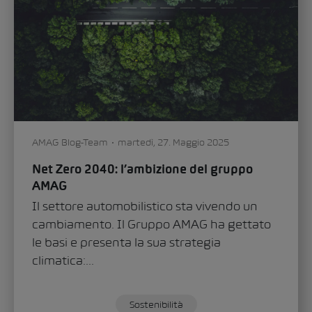
Anna Löh
Le donn
log-Team
martedì, 27. Maggio 2025
coraggi
ero 2040: l’ambizione del gruppo
Specchi
G
dell’aut
tore automobilistico sta vivendo un
compone
amento. Il Gruppo AMAG ha gettato
rendono
i e presenta la sua strategia
ca:...
Sostenibilità