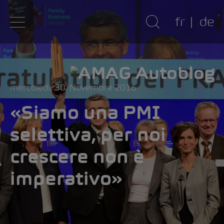
fr
de
mercoledì, 30. Novembre 2016
«Siamo una PMI
selettiva, per noi
crescere non è
imperativo»