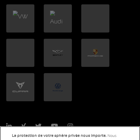
LinkedIn
Xing
Twitter
YouTube
Instagram
Nous
La protection de votre sphère privée nous importe.