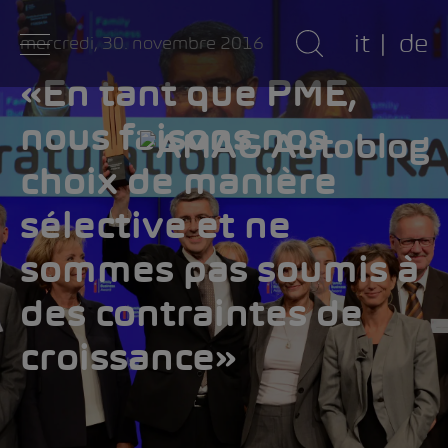
it
de
mercredi, 30. novembre 2016
«En tant que PME,
nous faisons nos
choix de manière
sélective et ne
sommes pas soumis à
des contraintes de
croissance»