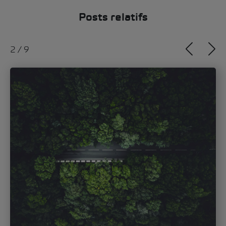
Posts relatifs
3
/
9
Anna Löhndorf
mardi, 25. mars 2025