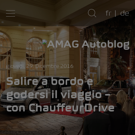
fr
de
giovedì, 29. Dicembre 2016
Salire a bordo e
godersi il viaggio –
con ChauffeurDrive