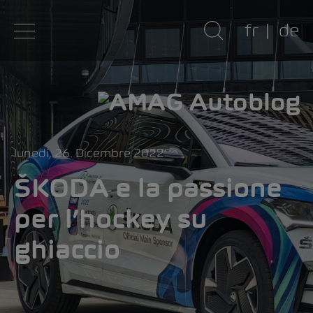
fr
de
lunedì, 26. Dicembre 2022
ŠKODA e la passione
per l’hockey su
ghiaccio