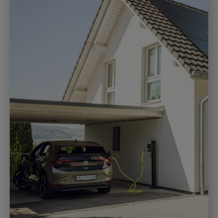
Anna Löhndorf
venerdì, 02. Maggio 2025
Mobilità rinnovabile: ecco come funziona la
mobilità del futuro
Come si può sviluppare in Svizzera un
panorama di mobilità orientato al futuro e a
basse emissioni? Negli ultimi anni,...