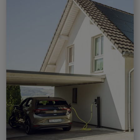
Anna Löhndorf
venerdì, 02. Maggio 2025
Mobilità rinnovabile: ecco come funziona l
mobilità del futuro
Come si può sviluppare in Svizzera un
panorama di mobilità orientato al futuro e 
basse emissioni? Negli ultimi anni,...