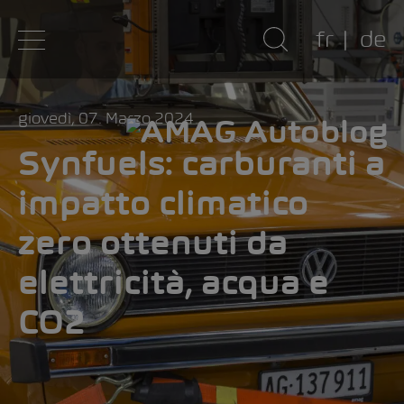
fr
de
giovedì, 07. Marzo 2024
Synfuels: carburanti a
impatto climatico
zero ottenuti da
elettricità, acqua e
CO2