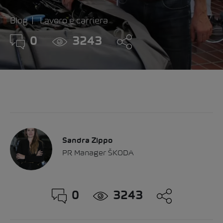
Blog
Lavoro e carriera
0
3243
Sandra Zippo
PR Manager ŠKODA
0
3243