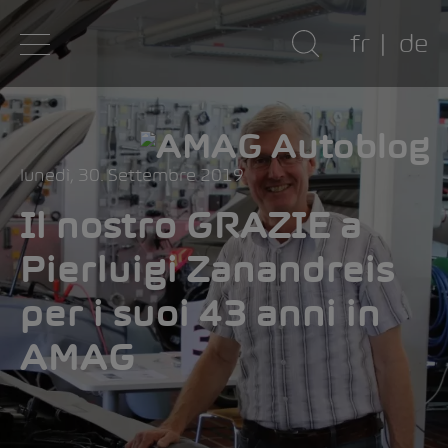
fr
de
lunedì, 30. Settembre 2019
Il nostro GRAZIE a
Pierluigi Zanandreis
per i suoi 43 anni in
AMAG