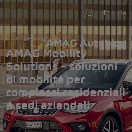
fr
de
martedì, 30. Luglio 2019
AMAG Mobility
Solutions – soluzioni
di mobilità per
complessi residenziali
e sedi aziendali