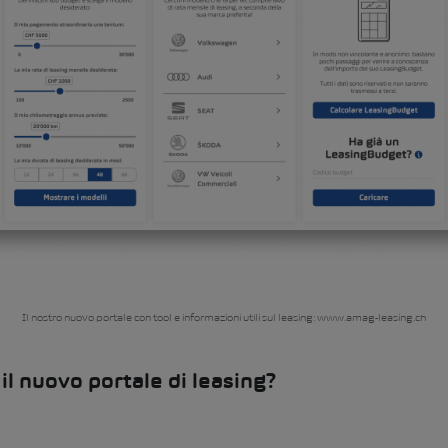
Il nostro nuovo portale con tool e informazioni utili sul leasing: www.amag-leasing.ch
il nuovo portale di leasing?