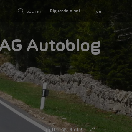
fr
de
Riguardo a noi
AMA
0
4712