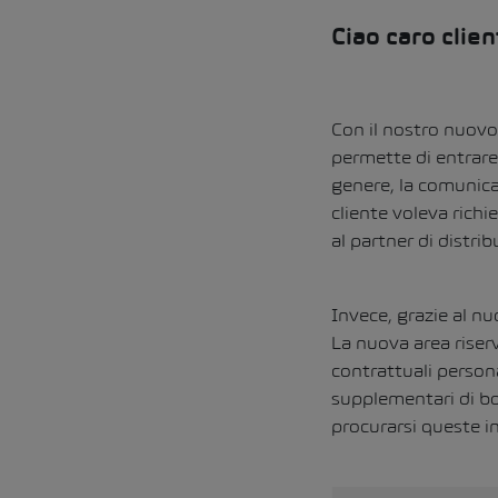
Ciao caro clie
Con il nostro nuovo 
permette di entrare p
genere, la comunicaz
cliente voleva richi
al partner di distrib
Invece, grazie al nu
La nuova area riser
contrattuali persona
supplementari di bo
procurarsi queste i