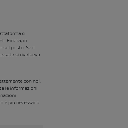
attaforma ci
li. Finora, in
 sul posto. Se il
passato si rivolgeva
irettamente con noi.
te le informazioni
inazioni
on è più necessario