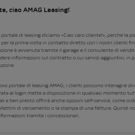
nte, ciao AMAG Leasing!
portale di leasing diciamo «Ciao caro cliente!», perché la pi
er la prima volta in contatto diretto con i nostri clienti fina
ione è avvenuta tramite il garage e il consulente di vendita
edere informazioni sul contratto o sui servizi aggiuntivi, in 
uzione.
ovo portale di leasing AMAG, i clienti possono interagire d
vata al login mette a disposizione in qualsiasi momento tut
li e ben presto offrirà anche opzioni self-service, come ord
llettini di versamento o la stampa di una fattura. Quindi n
nformazioni tramite i concessionari.