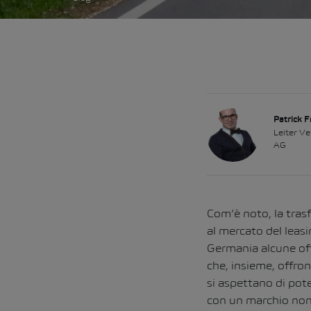
Patrick 
Leiter V
AG
Com’è noto, la tras
al mercato del leasi
Germania alcune off
che, insieme, offro
si aspettano di pot
con un marchio non 