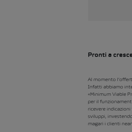
Pronti a cresc
Al momento l’offerta
Infatti abbiamo int
«Minimum Viable Prod
per il funzionament
ricevere indicazioni
sviluppi, investend
magari i clienti nea