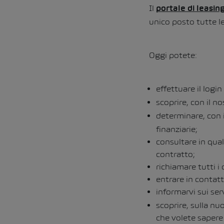
Il
portale di leasin
unico posto tutte le
Oggi potete:
effettuare il logi
scoprire, con il n
determinare, con 
finanziarie;
consultare in qual
contratto;
richiamare tutti i 
entrare in contat
informarvi sui ser
scoprire, sulla nu
che volete sapere 