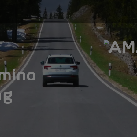
mmino
ng