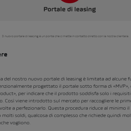
Il nuovo portale di leasing è un ponte che ci mette in contatto diretto con la nostra clientela.
ere
 del nostro nuovo portale di leasing è limitata ad alcune f
enzionalmente progettato il portale sotto forma di «MVP», 
uct», per indicare che il prodotto soddisfa solo i requisit
o. Così viene introdotto sul mercato per raccogliere le prim
 volte a perfezionarlo. Questa procedura riduce al minimo il 
o molti soldi, qualcosa di complesso che richiede quindi mo
nche vogliono.