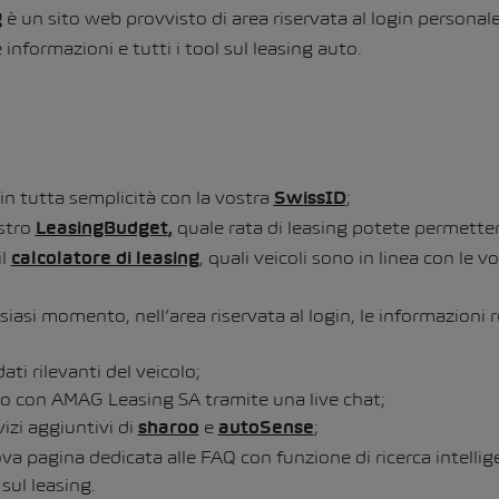
è un sito web provvisto di area riservata al login personale
g
 informazioni e tutti i tool sul leasing auto.
n in tutta semplicità con la vostra
;
SwissID
ostro
quale rata di leasing potete permetter
LeasingBudget
,
il
, quali veicoli sono in linea con le v
calcolatore di leasing
siasi momento, nell’area riservata al login, le informazioni r
dati rilevanti del veicolo;
to con AMAG Leasing SA tramite una live chat;
vizi aggiuntivi di
e
;
sharoo
autoSense
ova pagina dedicata alle FAQ con funzione di ricerca intellig
sul leasing.