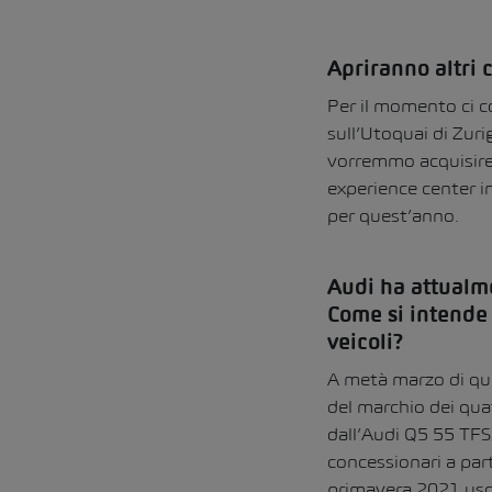
Apriranno altri c
Per il momento ci 
sull’Utoquai di Zur
vorremmo acquisire 
experience center i
per quest’anno.
Audi ha attualme
Come si intende 
veicoli?
A metà marzo di que
del marchio dei quatt
dall’Audi Q5 55 TFSI
concessionari a part
primavera 2021 uscir