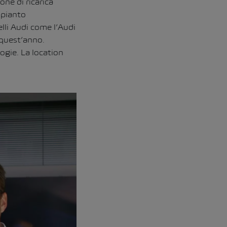
one di ricarica
mpianto
lli Audi come l’Audi
 quest’anno.
ogie. La location