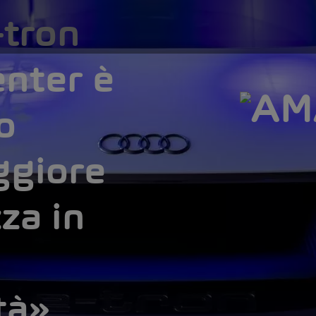
-tron
enter è
o
ggiore
za in
tà»