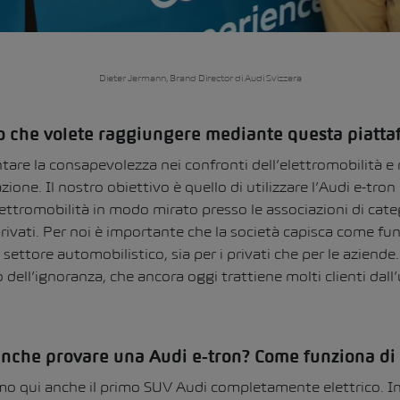
Dieter Jermann, Brand Director di Audi Svizzera
vo che volete raggiungere mediante questa piatt
re la consapevolezza nei confronti dell’elettromobilità e ri
zione. Il nostro obiettivo è quello di utilizzare l’Audi e-tro
ettromobilità in modo mirato presso le associazioni di categ
 privati. Per noi è importante che la società capisca come fu
l settore automobilistico, sia per i privati che per le aziend
 dell’ignoranza, che ancora oggi trattiene molti clienti dall’u
anche provare una Audi e-tron? Come funziona di
 qui anche il primo SUV Audi completamente elettrico. In