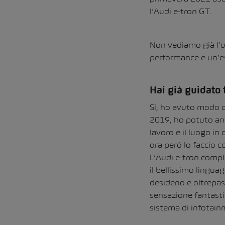
l’Audi e-tron GT.
Non vediamo già l’or
performance e un’es
Hai già guidato 
Sì, ho avuto modo di
2019, ho potuto anc
lavoro e il luogo in
ora però lo faccio c
L’Audi e-tron comple
il bellissimo linguag
desiderio e oltrepas
sensazione fantastic
sistema di infotain