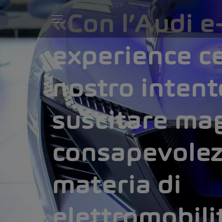
venerdì, 12. Luglio 2019
«Con l’Audi e
experience c
nostro intent
suscitare ma
consapevolez
materia di
elettromobili