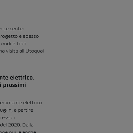
ence center
 progetto e adesso
 Audi e-tron
a visita all’Utoquai
te elettrico.
i prossimi
teramente elettrico
ug-in, a partire
resso i
 del 2020. Dalla
ione qui, e anche