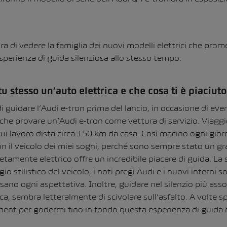
a di vedere la famiglia dei nuovi modelli elettrici che prome
perienza di guida silenziosa allo stesso tempo.
tu stesso un’auto elettrica e che cosa ti è piaci
 guidare l’Audi e-tron prima del lancio, in occasione di event
he provare un’Audi e-tron come vettura di servizio. Viagg
 cui lavoro dista circa 150 km da casa. Così macino ogni gior
on il veicolo dei miei sogni, perché sono sempre stato un g
tamente elettrico offre un incredibile piacere di guida. La 
gio stilistico del veicolo, i noti pregi Audi e i nuovi interni 
sano ogni aspettativa. Inoltre, guidare nel silenzio più ass
a, sembra letteralmente di scivolare sull’asfalto. A volte s
ment per godermi fino in fondo questa esperienza di guida r