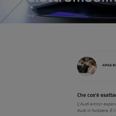
Blog
AMAG Bl
Che cos’è esatta
L’Audi e-tron exper
Audi in Svizzera. È 