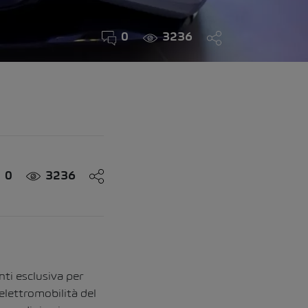
0
3236
0
3236
ti esclusiva per
elettromobilità del