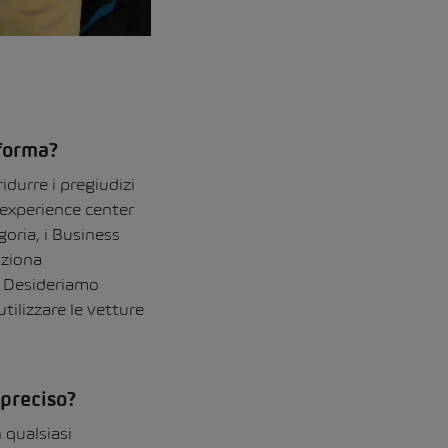
aforma?
durre i pregiudizi
n experience center
oria, i Business
nziona
e. Desideriamo
tilizzare le vetture
 preciso?
 qualsiasi