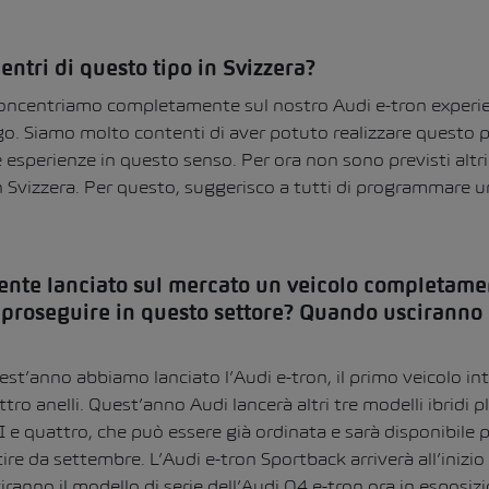
entri di questo tipo in Svizzera?
concentriamo completamente sul nostro Audi e-tron experi
igo. Siamo molto contenti di aver potuto realizzare questo
esperienze in questo senso. Per ora non sono previsti altri
n Svizzera. Per questo, suggerisco a tutti di programmare un
nte lanciato sul mercato un veicolo completamen
proseguire in questo settore? Quando usciranno 
st’anno abbiamo lanciato l’Audi e-tron, il primo veicolo in
ro anelli. Quest’anno Audi lancerà altri tre modelli ibridi pl
 e quattro, che può essere già ordinata e sarà disponibile p
ire da settembre. L’Audi e-tron Sportback arriverà all’inizio
anno il modello di serie dell’Audi Q4 e-tron ora in esposiz