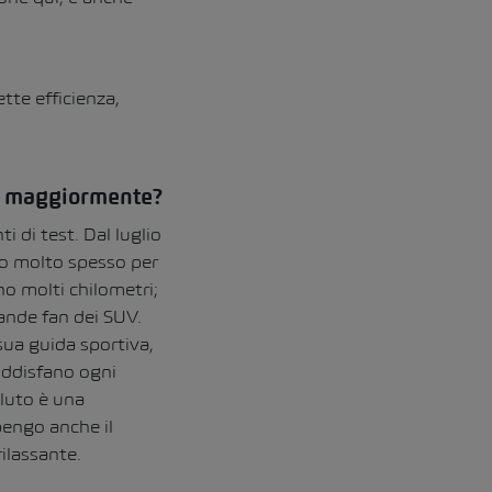
tte efficienza,
uto maggiormente?
i di test. Dal luglio
io molto spesso per
no molti chilometri;
rande fan dei SUV.
sua guida sportiva,
soddisfano ogni
oluto è una
pengo anche il
ilassante.