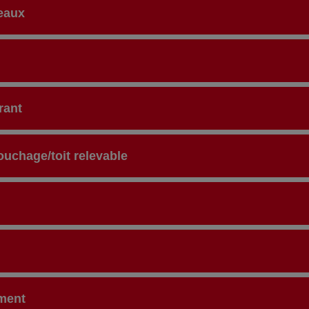
eaux
rant
uchage/toit relevable
ment