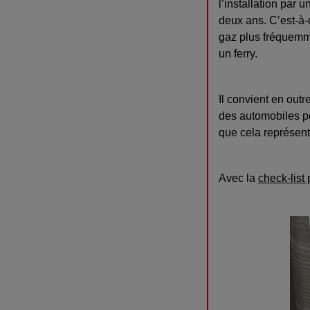
l’installation par u
deux ans. C’est-à-d
gaz plus fréquemme
un ferry.
Il convient en outr
des automobiles po
que cela représent
Avec la
check-list 