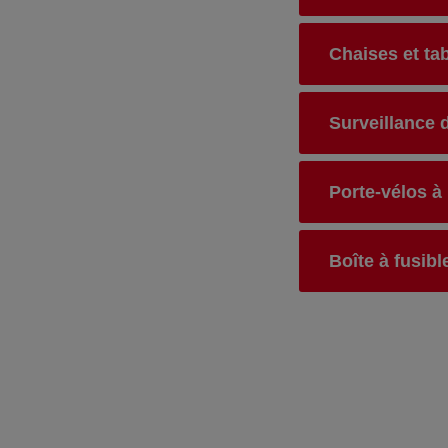
Chaises et tab
Surveillance d
Porte-vélos à 
Boîte à fusibl