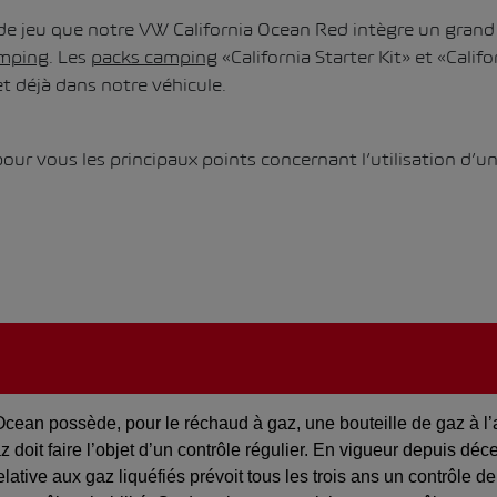
 de jeu que notre VW California Ocean Red intègre un gran
amping
. Les
packs camping
«California Starter Kit» et «Calif
et déjà dans notre véhicule.
our vous les principaux points concernant l’utilisation d’u
cean possède, pour le réchaud à gaz, une bouteille de gaz à l’a
az doit faire l’objet d’un contrôle régulier. En vigueur depuis dé
elative aux gaz liquéfiés prévoit tous les trois ans un contrôle 