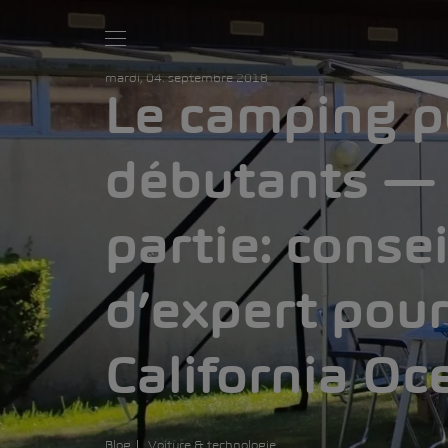
mardi, 04. septembre 2018
Le camping p
débutants —
partie: consei
d’expert pou
California Oc
Blog
Voiture & technologie