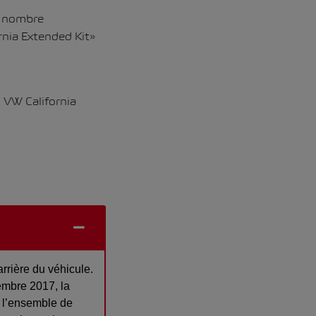
d nombre
ornia Extended Kit»
n VW California
rrière du véhicule.
cembre 2017, la
de l’ensemble de