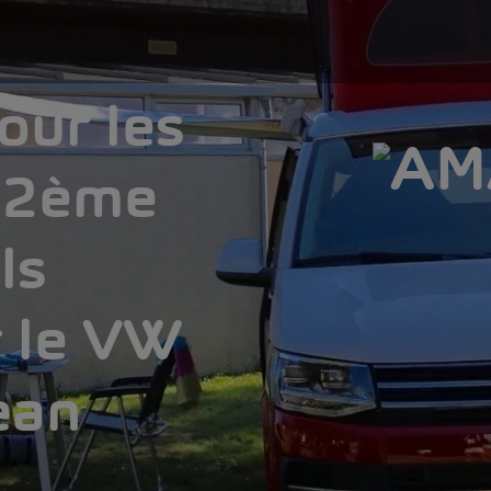
our les
 2ème
ls
r le VW
ean