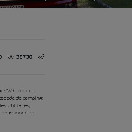
0
38730
ar VW California
scapade de camping:
s Utilitaires,
ême passionné de