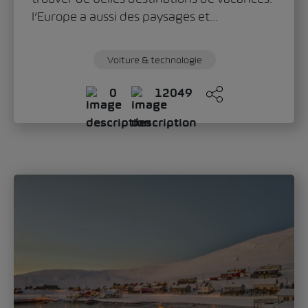
Sandra Zippo
jeudi, 11. juin 2026
«Modern Solid»: comment le Škoda Epiq
définit le nouveau visage de la marque
Avec le Škoda Epiq, la marque ouvre un
nouveau chapitre du design automobile.
Oliver Stefani, Head of Design Škoda Auto,
évoque dans une...
Mobilité
Voiture & technologie
0
271