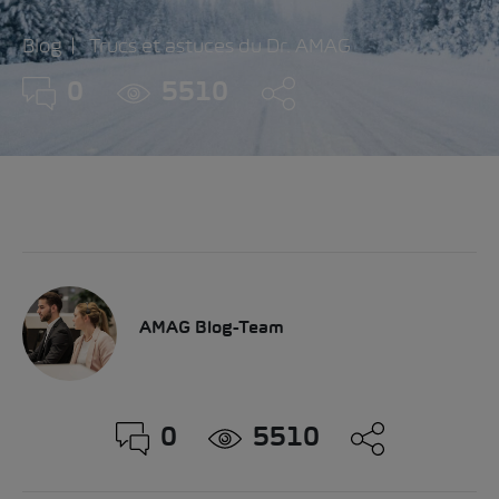
Blog
Trucs et astuces du Dr. AMAG
0
5510
AMAG Blog-Team
0
5510