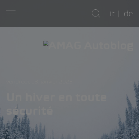
it
de
vendredi, 13. janvier 2023
Un hiver en toute
sécurité