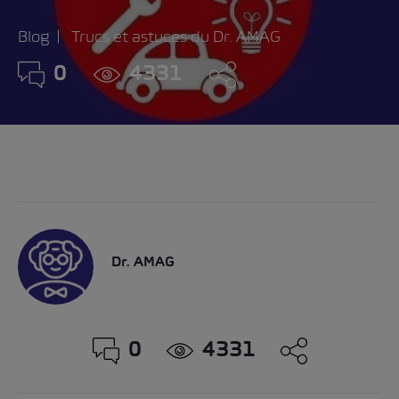
Blog
Trucs et astuces du Dr. AMAG
0
4331
Dr. AMAG
0
4331