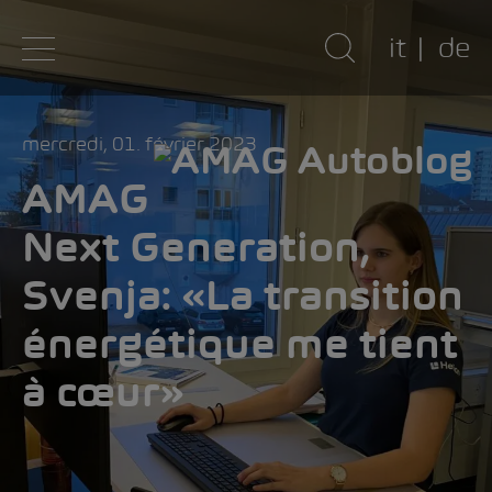
it
de
mercredi, 01. février 2023
AMAG
Next Generation,
Svenja: «La transition
énergétique me tient
à cœur»