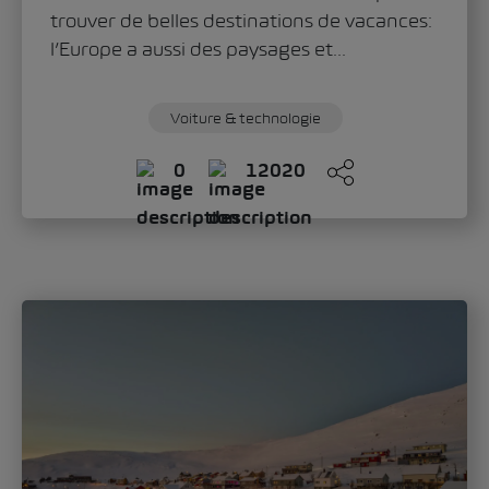
Sandra Zippo
jeudi, 11. juin 2026
«Modern Solid»: comment le Škoda Epiq
définit le nouveau visage de la marque
Avec le Škoda Epiq, la marque ouvre un
nouveau chapitre du design automobile.
Oliver Stefani, Head of Design Škoda Auto,
évoque dans une...
Mobilité
Voiture & technologie
0
259