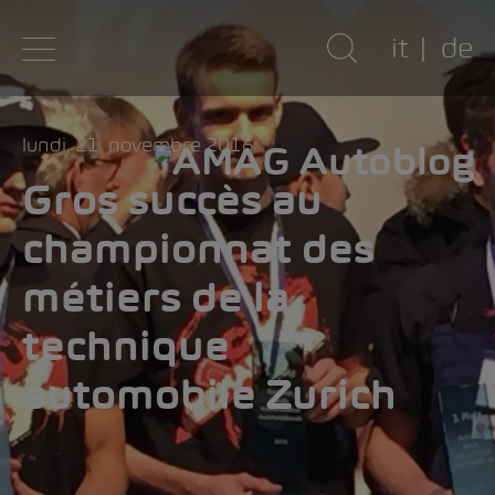
it
de
lundi, 21. novembre 2016
Gros succès au
championnat des
métiers de la
technique
automobile Zurich