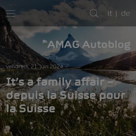
it
de
vendredi, 21. juin 2024
It’s a family affair –
depuis la Suisse pour
la Suisse