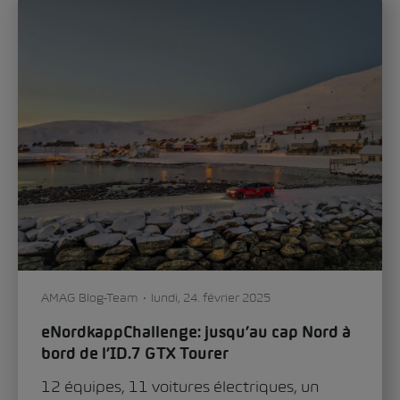
Oliver Stefani, Head of Design Škoda Auto,
évoque dans une...
Mobilité
Voiture & technologie
0
273