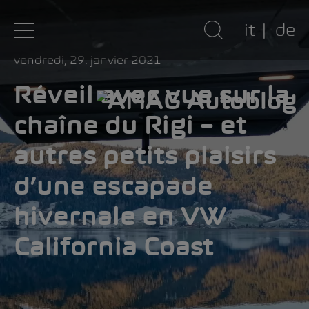
it
de
vendredi, 29. janvier 2021
Réveil avec vue sur la
chaîne du Rigi – et
autres petits plaisirs
d’une escapade
hivernale en VW
California Coast