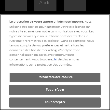
Nous
La protection de votre sphère privée nous importe.
utilisons des cookies pour optimiser votre expérience sur
notre site et améliorer notre communication avec vous. Les
types de cookies que nous utilisons sont décrits dans la
rubrique «Paramètres des cookies». Dans ce contexte, nous
tenons compte de vos préférences et ne traitons les
données à des fins de marketing, d’analyse et de
personnalisation qu’après avoir obtenu votre
consentement. Vous trouverez
de plus amples
ici
informations sur la protection des données.
Paramètres des cookies
LinkedIn
Xing
Twitter
YouTube
Instagram
Tout refuser
Tout accepter