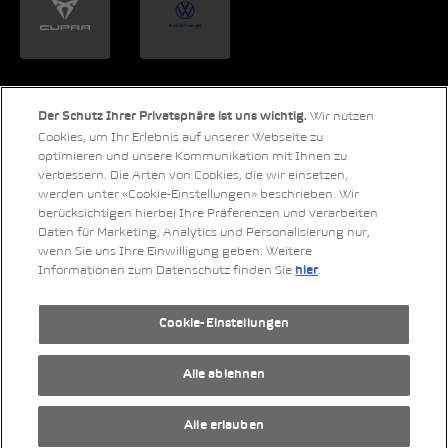
Wir nutzen
Der Schutz Ihrer Privatsphäre ist uns wichtig.
LinkedIn
Xing
Twitter
YouTube
Instagram
Cookies, um Ihr Erlebnis auf unserer Webseite zu
optimieren und unsere Kommunikation mit Ihnen zu
verbessern. Die Arten von Cookies, die wir einsetzen,
werden unter «Cookie-Einstellungen» beschrieben. Wir
berücksichtigen hierbei Ihre Präferenzen und verarbeiten
Daten für Marketing, Analytics und Personalisierung nur,
© 2026 Copyright AMAG Group AG
wenn Sie uns Ihre Einwilligung geben. Weitere
Informationen zum Datenschutz finden Sie
.
hier
Impressum
Datenschutzerklärung
Cookie-Einstellungen
Rechtliche Hinweise
RSS-Feed
Alle ablehnen
Alle erlauben