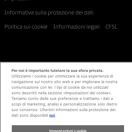
Informativa sulla protezione dei dati
Politica sui cookie
Informazioni legali
CFSL
Per noi è importante tutelare la sua sfera privata.
Utilizziamo i cookie per ottimizzare la sua esperienza di
navigazione sul nostro sito web e per migliorare la nostra
comunicazione con lei. I tipi di cookie da noi utilizzati
sono descritti nella sezione «Impostazioni dei cookie».
Teniamo conto delle sue preferenze e trattiamo i dati a
scopi di marketing, analisi e personalizzazione solo dietro
suo consenso. Ulteriori informazioni sulla protezione dei
dati sono disponibili
qui
.
Impostazioni cookie