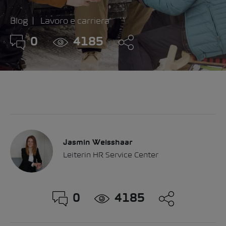
Blog
Lavoro e carriera
0
4185
Jasmin Weisshaar
Leiterin HR Service Center
0
4185