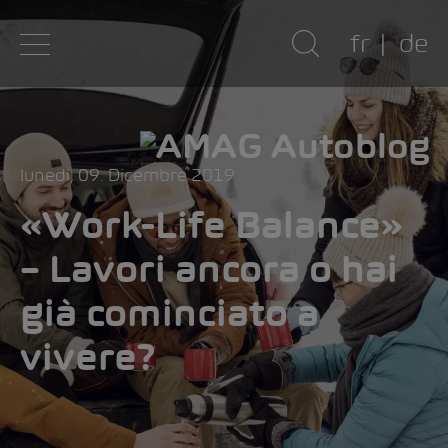
fr
de
lunedì, 09. Dicembre 2019
«Work-Life Balance»
– Lavori ancora o hai
già cominciato a
vivere?