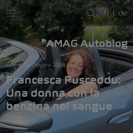
fr
de
lunedì, 28. Ottobre 2024
Francesca Pusceddu:
Una donna con la
benzina nel sangue