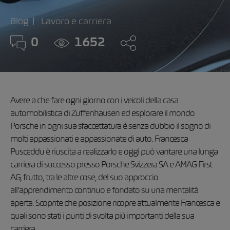
Blog
Lavoro e carriera
0
1652
Avere a che fare ogni giorno con i veicoli della casa
automobilistica di Zuffenhausen ed esplorare il mondo
Porsche in ogni sua sfaccettatura è senza dubbio il sogno di
molti appassionati e appassionate di auto. Francesca
Pusceddu è riuscita a realizzarlo e oggi può vantare una lunga
carriera di successo presso Porsche Svizzera SA e AMAG First
AG, frutto, tra le altre cose, del suo approccio
all’apprendimento continuo e fondato su una mentalità
aperta. Scoprite che posizione ricopre attualmente Francesca e
quali sono stati i punti di svolta più importanti della sua
carriera.