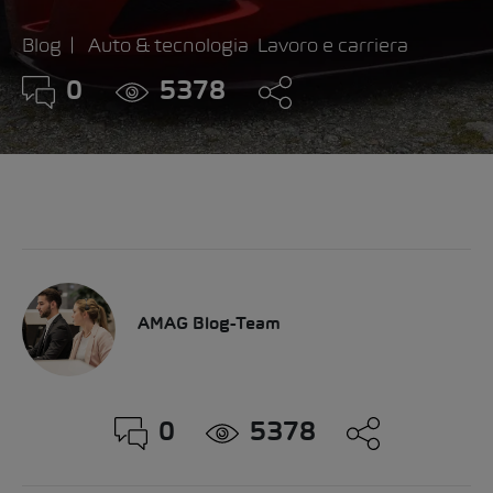
Blog
Auto & tecnologia
Lavoro e carriera
0
5378
AMAG Blog-Team
0
5378