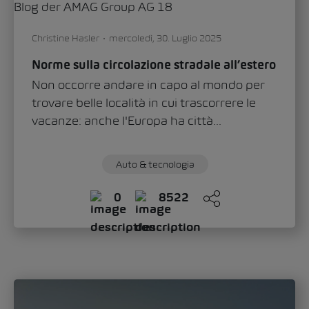
Sandra Zippo
giovedì, 11. Giugno 2026
«Modern Solid»: ecco come lo Škoda Epiq
definisce il nuovo volto del marchio
Con lo Škoda Epiq, il marchio inaugura un
nuovo capitolo nel design automobilistico.
Nell’intervista a Oliver Stefani, l’Head of
Design...