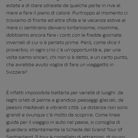
estate e di stare sdraiate da qualche parte in riva al
mare a fare il pieno di calore. Purtroppo al momento ci
troviamo di fronte ad altre sfide e le vacanze estive al
mare ci sembrano davvero lontanissime; insomma,
dobbiamo ancora fare i conti con le fredde giornate
invernali di cui si è parlato prima. Però, come dice il
proverbio, in ogni crisi c’è un’opportunità e, per una
volta siamo sinceri, chi non si è detto, a un certo punto,
che avrebbe avuto voglia di fare un viaggetto in
Svizzera?
È infatti impossibile batterla per varietà di luoghi: da
laghi orlati di palme a grandiosi paesaggi glaciali, da
paesini medievali a vibranti città. Le distanze non sono
grandi e ovunque c’è molto da scoprire. Come linea
guida per il viaggio in auto nel paese, si consiglia di
guardarsi attentamente la
Scheda del Grand Tour of
Switzerland
. Il tour è costellato di
attrazioni
: di sicuro