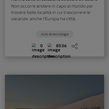
Sandra Zippo
giovedì, 11. Giugno 2026
«Modern Solid»: ecco come lo Škoda Epiq
definisce il nuovo volto del marchio
Con lo Škoda Epiq, il marchio inaugura un
nuovo capitolo nel design automobilistico.
Nell’intervista a Oliver Stefani, l’Head of
Design...
Auto & tecnologia
Mobilità