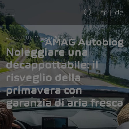
fr
de
venerdì, 01. Maggio 2020
Noleggiare una
decappottabile: il
risveglio della
primavera con
garanzia di aria fresca