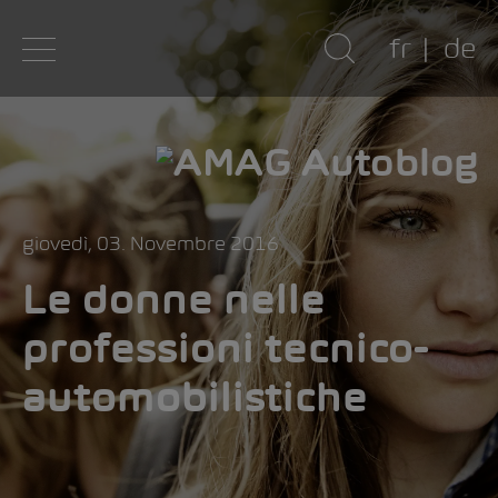
fr
de
giovedì, 03. Novembre 2016
Le donne nelle
professioni tecnico-
automobilistiche