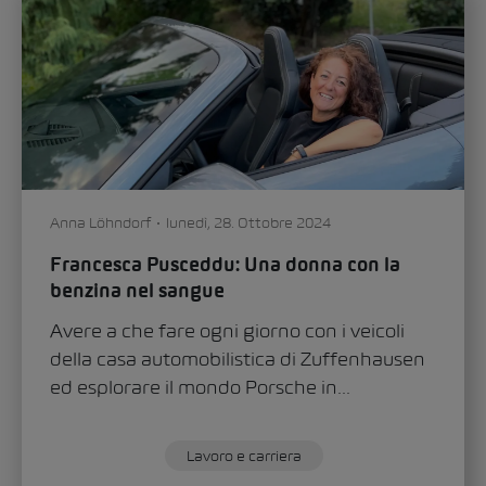
Dominik Mate
venerdì, 06. Settembre 2024
Da meccanico a dirigente Volkswagen
Svizzera: una carriera straordinaria grazie
alla formazione continua
Se si chiede a Sascha Leardi qual è la ricetta
segreta per una carriera lunga e di
successo, la risposta...
Lavoro e carriera
0
1856