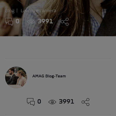
Blog
Lavoro e carriera
0
3991
AMAG Blog-Team
0
3991