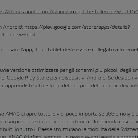
ps://itunes.apple.com/it/app/amag-lehrstellen-navi/id11
n Android:
https://play.google.com/store/apps/details?
ellennavi&hl=it
er usare l’app, il tuo tablet deve essere collegato a Internet
 una versione ottimizzata per gli schermi più piccoli degli 
el Google Play Store per i dispositivi Android. Se desideri vi
 apprendisti sul desktop del tuo pc o del tuo mac devi in
o AMAG ci apre tutte le vie, poco importa se abbiamo già de
arci sorprendere da nuove opportunità. Un’azienda così gra
ribuiti in tutto il Paese strutturano la mobilità della Svizzer
ive. AMAG è infatti sempre un passo avanti grazie a prodotti