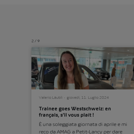
2
/
9
Valerio Läubli
giovedì, 11. Luglio 2024
Trainee goes Westschweiz: en
français, s’il vous plaît !
È una soleggiata giornata di aprile e mi
reco da AMAG a Petit-Lancy per dare