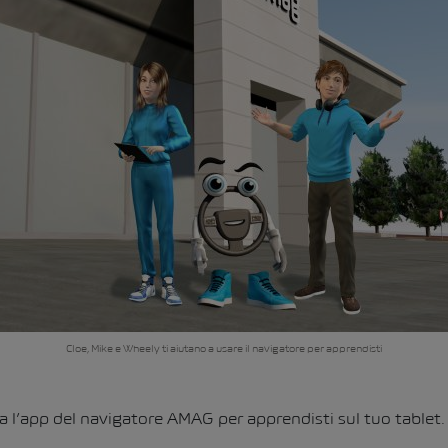
Cloe, Mike e Wheely ti aiutano a usare il navigatore per apprendisti
ica l’app del navigatore AMAG per apprendisti sul tuo tablet.