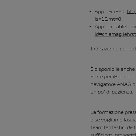
App per iPad:
htt
ls=1&mt=8
App per tablet co
id=ch.amag.lehrst
Indicazione: per pot
È disponibile anche
Store per iPhone e n
navigatore AMAG per
un po’ di pazienza.
La formazione press
o se vogliamo lasci
team fantastici dist
sufficienti prospett