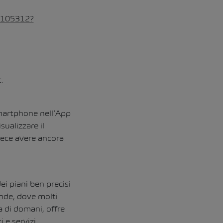
54105312?
.
smartphone nell’App
sualizzare il
vece avere ancora
i piani ben precisi
nde, dove molti
a di domani, offre
 e servizi