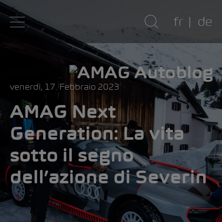
fr
de
venerdì, 17. Febbraio 2023
AMAG Next
Generation:
La vita
sotto il segno
dell’azione di Severin