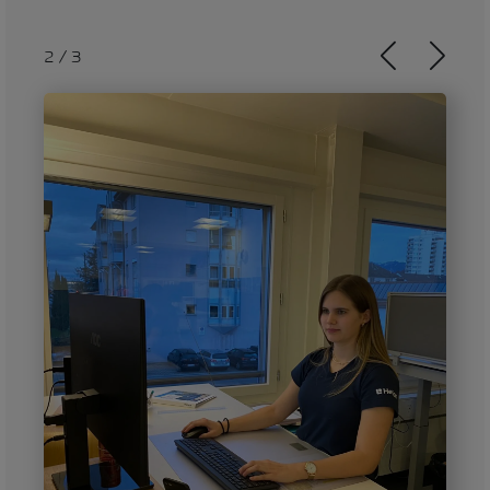
2
/
3