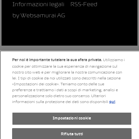
Informazioni legali
RSS-Feed
by Web­sa­mu­rai AG
Utilizziamo i
Per noi è importante tutelare la sua sfera privata.
cookie per ottimizzare la sua esperienza di navigazione sul
nostro sito web e per migliorare la nostra comunicazione con
lei. I tipi di cookie da noi utilizzati sono descritti nella sezione
«Impostazioni dei cookie». Teniamo conto delle sue
preferenze e trattiamo i dati a scopi di marketing, analisi e
personalizzazione solo dietro suo consenso. Ulteriori
informazioni sulla protezione dei dati sono disponibili
.
qui
Impostazioni cookie
Rifiuta tutti