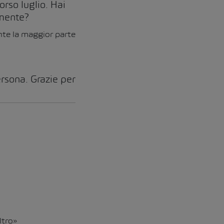
orso luglio. Hai
lmente?
te la maggior parte
persona. Grazie per
ltro»