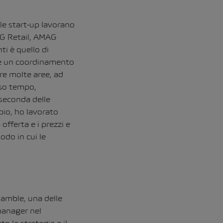
 le start-up lavorano
AG Retail, AMAG
i è quello di
ire un coordinamento
re molte aree, ad
esso tempo,
 seconda delle
io, ho lavorato
fferta e i prezzi e
odo in cui le
Gamble, una delle
manager nel