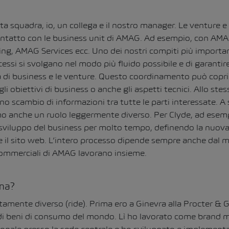
ta squadra, io, un collega e il nostro manager. Le venture e
ontatto con le business unit di AMAG. Ad esempio, con AM
g, AMAG Services ecc. Uno dei nostri compiti più important
ocessi si svolgano nel modo più fluido possibile e di garant
tà di business e le venture. Questo coordinamento può copri
gli obiettivi di business o anche gli aspetti tecnici. Allo st
o scambio di informazioni tra tutte le parti interessate. A
o anche un ruolo leggermente diverso. Per Clyde, ad esemp
sviluppo del business per molto tempo, definendo la nuova o
e il sito web. L’intero processo dipende sempre anche dal m
commerciali di AMAG lavorano insieme.
ima?
amente diverso (ride). Prima ero a Ginevra alla Procter & 
di beni di consumo del mondo. Lì ho lavorato come brand 