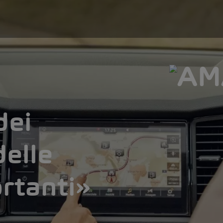
dei
delle
rtanti»