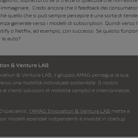
gliono, soprattutto se si tratta di qualcosa che non esiste
maginare. Credo ancora che il feedback dei consumatori 
ché quello che si può sempre percepire è una sorta di tend
enza generale verso i modelli di subscription. Quindi verso
tify o Netflix, ad esempio, con successo. Se questo funzion
 le auto?
tion & Venture LAB
vation & Venture LAB, il gruppo AMAG persegue la sua
verso una mobilità individuale sostenibile. Il nostro
e ai clienti soluzioni di mobilità semplici e interconnesse.
0 specialisti,
l’AMAG Innovation & Venture LAB
mette a
vi modelli aziendali indipendenti e investe in startup