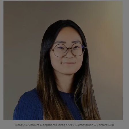
KeKe Xu, Venture Operations Manager AMAG Innovation & Venture LAB