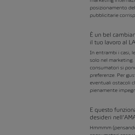
marketing internazi
posizionamento del 
pubblicitarie corris
È un bel cambiame
il tuo lavoro al 
In entrambi i casi,
solo nel marketing.
consumatori si pone
preferenze. Per gus
eventuali ostacoli 
pienamente impegnat
E questo funzion
desideri nell’AMA
Hmmmm (pensando). 