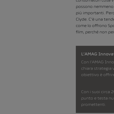
consumatori cosa vo
possono nemmeno im
più importanti. Per
Clyde. C’è una tend
come lo offrono Spo
film, perché non per
L’AMAG Innova
Con l’AMAG Inno
chiara strategia 
obiettivo è offrir
Con i suoi circa 2
punto e testa nuo
promettenti.