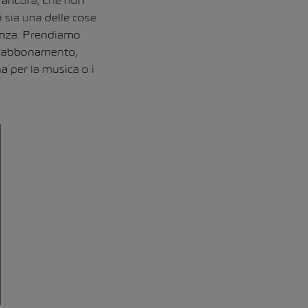
 ancora, che non
sia una delle cose
enza. Prendiamo
 l’abbonamento,
a per la musica o i