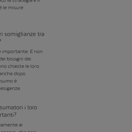
 la strategia e il
 le misure
ri somiglianze tra
?
e importante. E non
ei bisogni dei
no chieste le loro
O anche dopo
onsumo è
 esigenze.
sumatori i loro
rtanti?
tamente ai