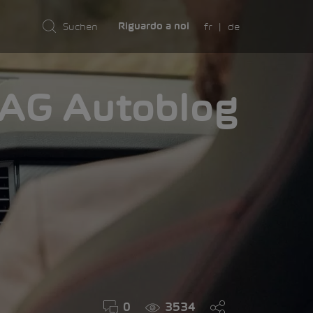
fr
de
Riguardo a noi
AMA
0
3534