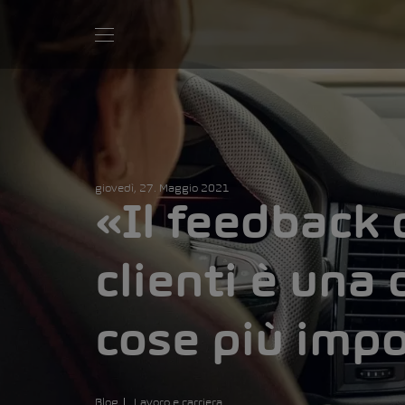
giovedì, 27. Maggio 2021
«Il feedback 
clienti è una 
cose più impo
Blog
Lavoro e carriera