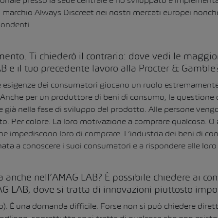
onale presso la sede centrale e ho sviluppato e implementato
marchio Always Discreet nei nostri mercati europei nonché
pondenti.
nto. Ti chiederò il contrario: dove vedi le maggio
LAB e il tuo precedente lavoro alla Procter & Gamble
 le esigenze dei consumatori giocano un ruolo estremament
 Anche per un produttore di beni di consumo, la questione d
 già nella fase di sviluppo del prodotto. Alle persone vengo
to. Per colore. La loro motivazione a comprare qualcosa. 
che impediscono loro di comprare. L’industria dei beni di c
a a conoscere i suoi consumatori e a rispondere alle loro
a anche nell’AMAG LAB? È possibile chiedere ai con
G LAB, dove si tratta di innovazioni piuttosto impo
È una domanda difficile. Forse non si può chiedere diret