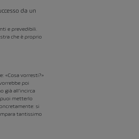
successo da un
i e prevedibili.
stra che è proprio
e: «Cosa vorresti?»
 vorrebbe poi
 già all’incirca
 puoi metterlo
 concretamente: si
i impara tantissimo