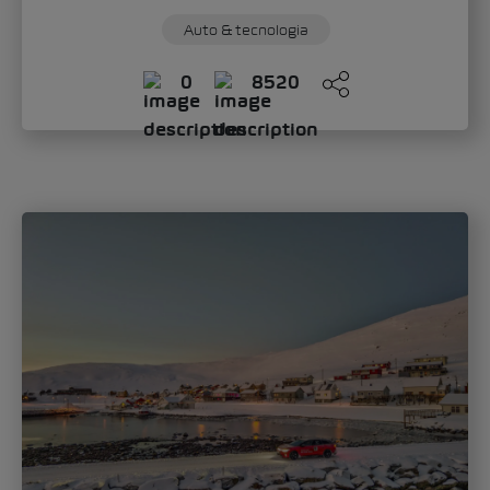
Sandra Zippo
giovedì, 11. Giugno 2026
«Modern Solid»: ecco come lo Škoda Epiq
definisce il nuovo volto del marchio
Con lo Škoda Epiq, il marchio inaugura un
nuovo capitolo nel design automobilistico.
Nell’intervista a Oliver Stefani, l’Head of
Design...
Auto & tecnologia
Mobilità
0
219