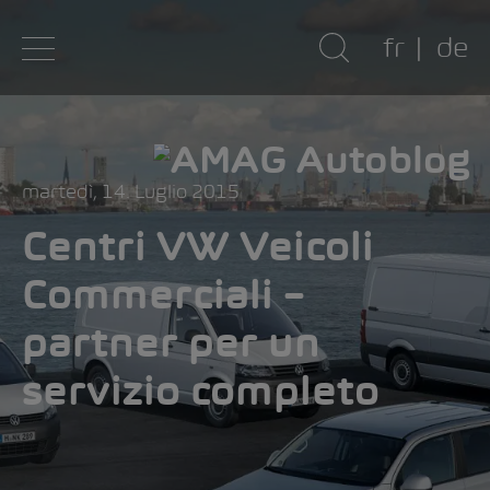
fr
de
martedì, 14. Luglio 2015
Centri VW Veicoli
Commerciali –
partner per un
servizio completo