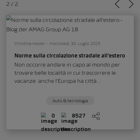
1
/
2
Sandra Zippo
giovedì, 11. Giugno 2026
«Modern Solid»: ecco come lo Škoda Epiq
definisce il nuovo volto del marchio