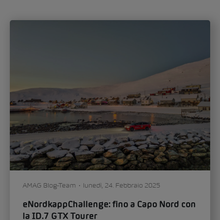
Con lo Škoda Epiq, il marchio inaugura un
nuovo capitolo nel design automobilistico.
Nell’intervista a Oliver Stefani, l’Head of
Design...
Auto & tecnologia
Mobilità
0
225