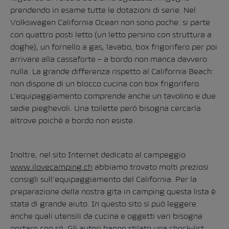
prendendo in esame tutte le dotazioni di serie. Nel
Volkswagen California Ocean non sono poche: si parte
con quattro posti letto (un letto persino con struttura a
doghe), un fornello a gas, lavabo, box frigorifero per poi
arrivare alla cassaforte – a bordo non manca davvero
nulla. La grande differenza rispetto al California Beach:
non dispone di un blocco cucina con box frigorifero.
L’equipaggiamento comprende anche un tavolino e due
sedie pieghevoli. Una toilette però bisogna cercarla
altrove poiché a bordo non esiste.
Inoltre, nel sito Internet dedicato al campeggio
www.ilovecamping.ch
abbiamo trovato molti preziosi
consigli sull’equipaggiamento del California. Per la
preparazione della nostra gita in camping questa lista è
stata di grande aiuto. In questo sito si può leggere
anche quali utensili da cucina e oggetti vari bisogna
portare con sé. Gli autori hanno stilato una check-list