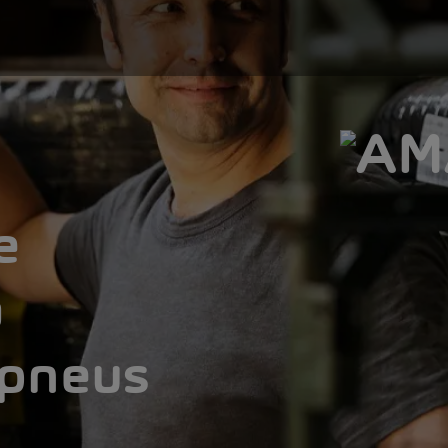
e
a
 pneus