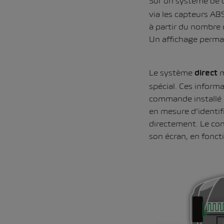
Sur un système de 
via les capteurs AB
à partir du nombre 
Un affichage perman
Le système
m
direct
spécial. Ces informa
commande installé d
en mesure d’identifi
directement. Le cond
son écran, en fonct