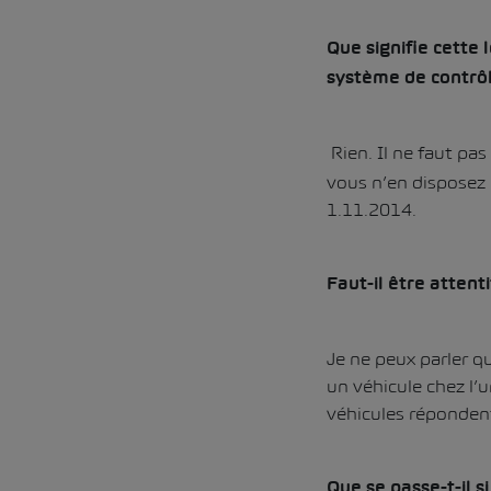
Que signifie cette 
système de contrôl
Rien. Il ne faut pa
vous n’en disposez 
1.11.2014.
Faut-il être attent
Je ne peux parler q
un véhicule chez l
véhicules répondent
Que se passe-t-il s