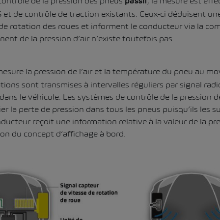
contrôle de la pression des pneus
, la mesure est eff
passif
S et de contrôle de traction existants. Ceux-ci déduisent un
de rotation des roues et informent le conducteur via la 
ent de la pression d’air n’existe toutefois pas.
esure la pression de l’air et la température du pneu au m
tions sont transmises à intervalles réguliers par signal radio
ans le véhicule. Les systèmes de contrôle de la pression d
er la perte de pression dans tous les pneus puisqu’ils les su
ucteur reçoit une information relative à la valeur de la pre
ion du concept d’affichage à bord.