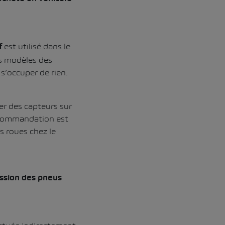
est utilisé dans le
f
es modèles des
s’occuper de rien.
ter des capteurs sur
recommandation est
es roues chez le
ession des pneus