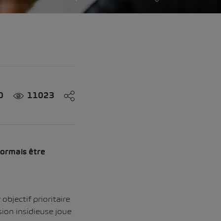
0
11023
sormais être
objectif prioritaire
sion insidieuse joue