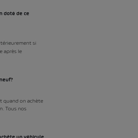
on doté de ce
ltérieurement si
e après le
 neuf?
out quand on achète
n. Tous nos
 achète un véhicule