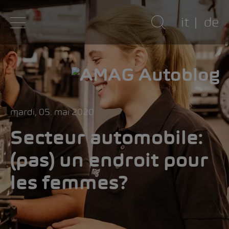
it
de
mardi, 05. mai 2020
Secteur automobile:
(pas) un endroit pour
les femmes?