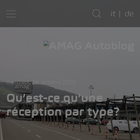
it
de
mercredi, 28. octobre 2020
Qu’est-ce qu’une
réception par type?