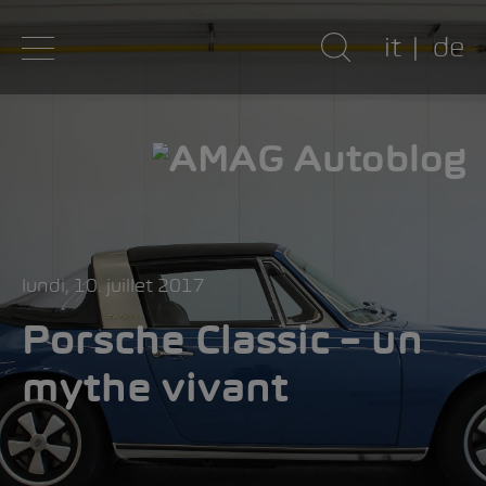
it
de
lundi, 10. juillet 2017
Porsche Classic – un
mythe vivant