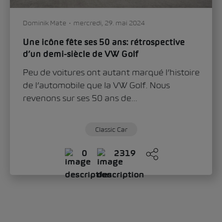
signifie
k Mate
mercredi, 29. mai 2024
ône fête ses 50 ans: rétrospective
demi-siècle de VW Golf
 voitures ont autant marqué l’histoire
utomobile que la VW Golf. Nous
ns sur ses 50 ans de...
Classic Car
0
2319