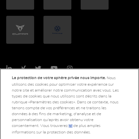
LinkedIn
Xing
Twitter
YouTube
Instagram
Nous
La protection de votre sphère privée nous importe.
utilisons des cookies pour optimiser votre expérience sur
notre site et améliorer notre communication avec vous. Les
types de cookies que nous utilisons sont décrits dans la
© 2026 Copyright AMAG Group AG
rubrique «Paramètres des cookies». Dans ce contexte, nous
tenons compte de vos préférences et ne traitons les
données à des fins de marketing, d’analyse et de
personnalisation qu’après avoir obtenu votre
Impressum
consentement. Vous trouverez
de plus amples
ici
informations sur la protection des données.
Déclaration de protection des données