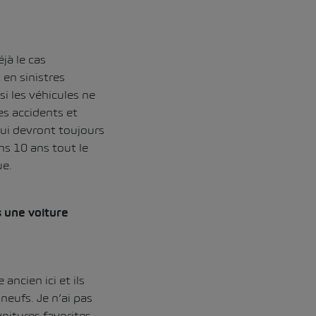
jà le cas
en sinistres
i les véhicules ne
es accidents et
qui devront toujours
ns 10 ans tout le
ue.
 une voiture
ancien ici et ils
neufs. Je n’ai pas
oitures favorites.