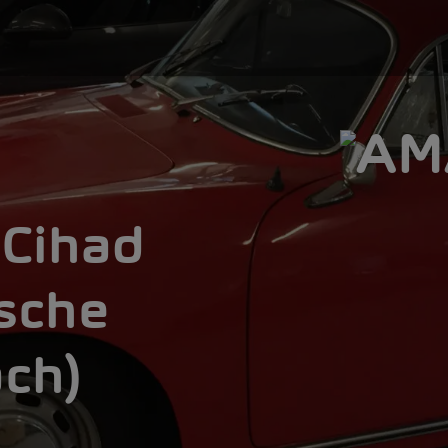
 Cihad
rsche
ach)