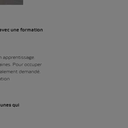
 avec une formation
un apprentissage.
aines. Pour occuper
éralement demandé.
ation
eunes qui