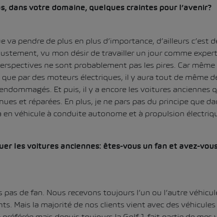
as, dans votre domaine, quelques craintes pour l’avenir?
ue va pendre de plus en plus d’importance, d’ailleurs c’est dé
justement, vu mon désir de travailler un jour comme expert 
rspectives ne sont probablement pas les pires. Car même s
 que par des moteurs électriques, il y aura tout de même d
endommagés. Et puis, il y a encore les voitures anciennes 
nues et réparées. En plus, je ne pars pas du principe que da
en véhicule à conduite autonome et à propulsion électriq
er les voitures anciennes: êtes-vous un fan et avez-vous
s pas de fan. Nous recevons toujours l’un ou l’autre véhicule 
ts. Mais la majorité de nos clients vient avec des véhicules 
préférée mais depuis toujours la Golf 1 fait partie de mes v