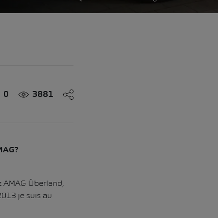
0
3881
AMAG?
ez AMAG Überland,
013 je suis au