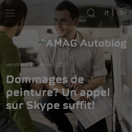
it
de
vendredi, 17. janvier 2020
Dommages de
peinture? Un appel
sur Skype suffit!