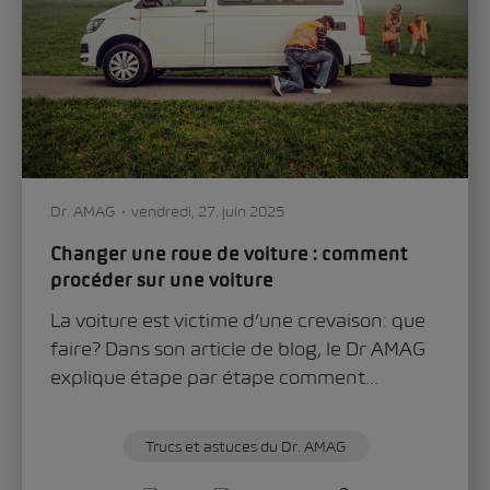
Dominik Mate
mardi, 30. janvier 2024
Conseils et astuces pour augmenter
l’autonomie de sa voiture électrique
Les voitures électriques peuvent marquer
des points avec des autonomies toujours
plus grandes, mais elles ne peuvent
généralement pas encore...
Trucs et astuces du Dr. AMAG
0
4005