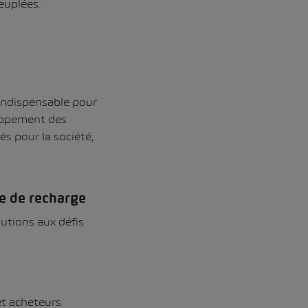
euplées.
 indispensable pour
loppement des
s pour la société,
re de recharge
utions aux défis
et acheteurs