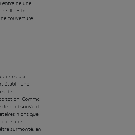
i entraîne une
ge. Il reste
une couverture
opriétés par
 établir une
tés de
abitation. Comme
e dépend souvent
cataires n’ont que
ur côté une
 être surmonté, en