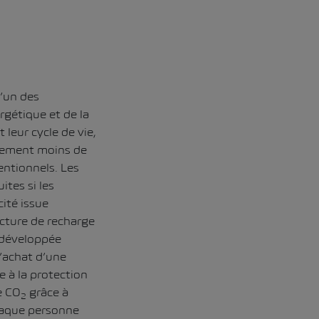
l’un des
ergétique et de la
 leur cycle de vie,
ttement moins de
entionnels. Les
tes si les
cité issue
ucture de recharge
 développée
 l’achat d’une
e à la protection
e CO
grâce à
2
chaque personne