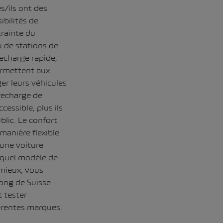
s/ils ont des
ibilités de
crainte du
 de stations de
recharge rapide,
permettent aux
er leurs véhicules
 recharge de
cessible, plus ils
lic. Le confort
manière flexible
’une voiture
e quel modèle de
 mieux, vous
long de Suisse
 tester
férentes marques.