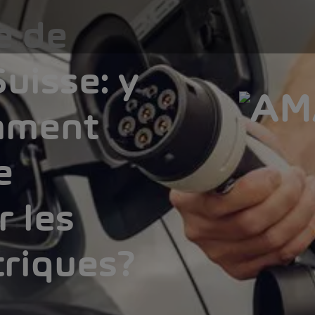
e de
uisse: y
amment
e
r les
triques?