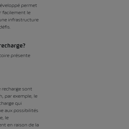
 développé permet
r facilement le
une infrastructure
éfis.
 recharge?
toire présente
e recharge sont
h, par exemple, le
charge
qui
ne aux possibilités
, le
t en raison de la