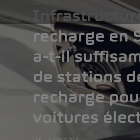
mercredi, 18. décembre 2024
Infrastructur
recharge en S
a-t-il suffis
de stations d
recharge pou
voitures élec
Blog
Solutions du futur