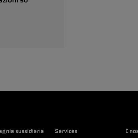
azioni su
gnia sussidiaria
Services
I no