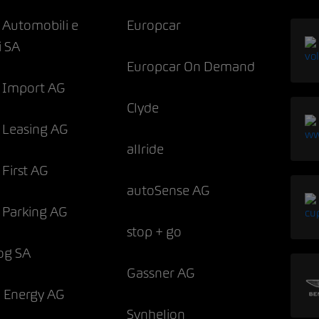
Automobili e
Europcar
i SA
Europcar On Demand
Import AG
Clyde
Leasing AG
allride
First AG
autoSense AG
Parking AG
stop + go
og SA
Gassner AG
n Energy AG
Synhelion