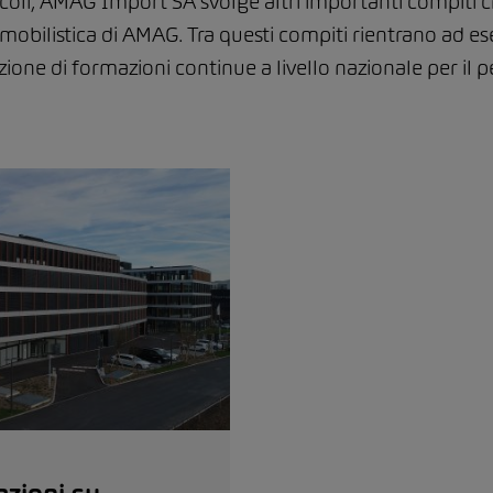
veicoli, AMAG Import SA svolge altri importanti compiti 
omobilistica di AMAG. Tra questi compiti rientrano ad e
azione di formazioni continue a livello nazionale per il 