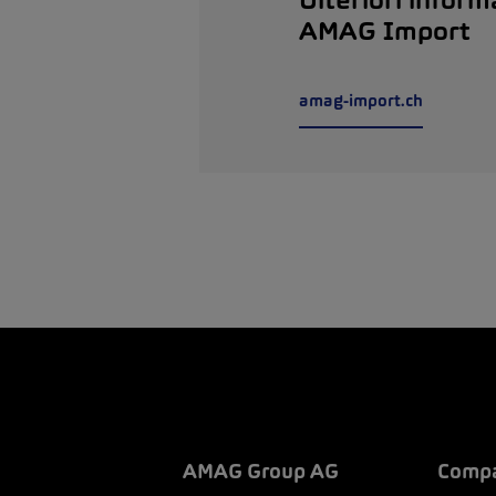
Ulteriori inform
AMAG Import
amag-import.ch
AMAG Group AG
Compa