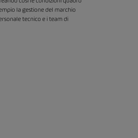
creando così le condizioni quadro
sempio la gestione del marchio
personale tecnico e i team di