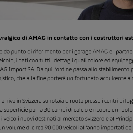
algico di AMAG in contatto con i costruttori est
 da punto di riferimento per i garage AMAG e i partner
eicolo, i dati con tutti i dettagli quali colore ed equ
Import SA. Da qui l’ordine passa allo stabilimento p
tico, che alla fine porterà un fortunato acquirente a r
arriva in Svizzera su rotaia o ruota presso i centri di lo
 superficie pari a 30 campi di calcio e ricopre un ruolo
i veicoli nuovi destinati al mercato svizzero e al Princ
n volume di circa 90 000 veicoli all’anno importati da 2