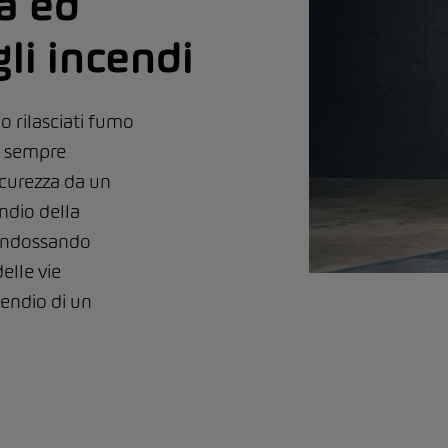
à ed
li incendi
o rilasciati fumo
be sempre
icurezza da un
ndio della
 indossando
elle vie
cendio di un